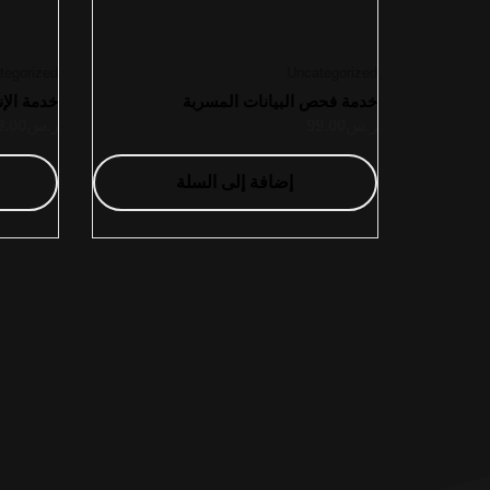
tegorized
Uncategorized
خدمة فحص البيانات المسربة
خدمة الإنذ
ر.س
99.00
ر.س
9.00
إضافة إلى السلة
هويتك الرقمية
اكثر