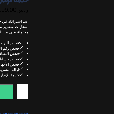
ر.س
199.00
عند اشتراكك في خ
اشعارات وتقارير 
محتملة على بيانات
فحص البريد ا
فحص رقم ال
فحص البطاقه
فحص حسابات 
فحص الأجهزه ا
إزالة التسري
خدمة الإنذار