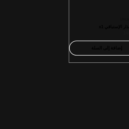
Unca
ار الإستباقي x1
14
إضافة إلى السلة
 اماناً
مع منصة